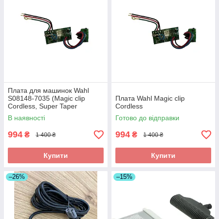
Плата для машинок Wahl
S08148-7035 (Magic clip
Плата Wahl Magic clip
Cordless, Super Taper
Cordless
Cordless, Senior Cordless 5V)
В наявності
Готово до відправки
994
994
₴
₴
1 400 ₴
1 400 ₴
Купити
Купити
–26%
–15%