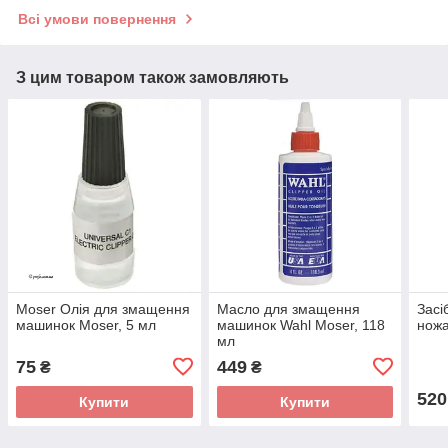
Всі умови повернення
З цим товаром також замовляють
Moser Олія для змащення
Масло для змащення
Засі
машинок Moser, 5 мл
машинок Wahl Moser, 118
ножа
мл
75
449
₴
₴
520
Купити
Купити