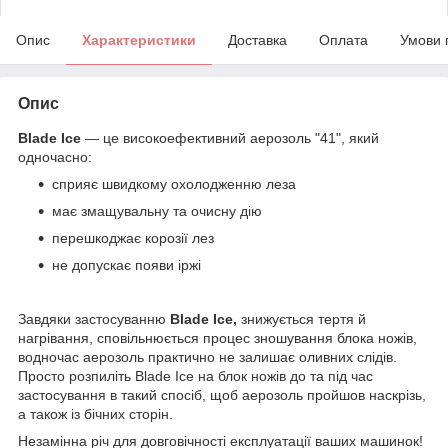
Опис
Характеристики
Доставка
Оплата
Умови 
Опис
Blade Ice
— це високоефективний аерозоль "41", який
одночасно:
сприяє швидкому охолодженню леза
має змащувальну та очисну дію
перешкоджає корозії лез
не допускає появи іржі
Завдяки застосуванню
Blade Ice,
знижується тертя й
нагрівання, сповільнюється процес зношування блока ножів,
водночас аерозоль практично не залишає оливних слідів.
Просто розпиліть Blade Ice на блок ножів до та під час
застосування в такий спосіб, щоб аерозоль пройшов наскрізь,
а також із бічних сторін.
Незамінна річ для довговічності експлуатації ваших машинок!