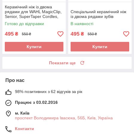
Керамічний ніж із двома
рядами для WAHL MagicClip,
Спеціальний керамічний ніж
Senior, SuperTaper Cordles,
із двома рядами зубів
1919
Готово до відправки
В наявності
495
495
₴
₴
550 ₴
550 ₴
Купити
Купити
Показати ще
Про нас
98% позитивних з 62 відгуків за рік
Працює з 03.02.2016
м. Київ
проспект Володимира Івасюка, 56Б, Київ, Україна
Контакти