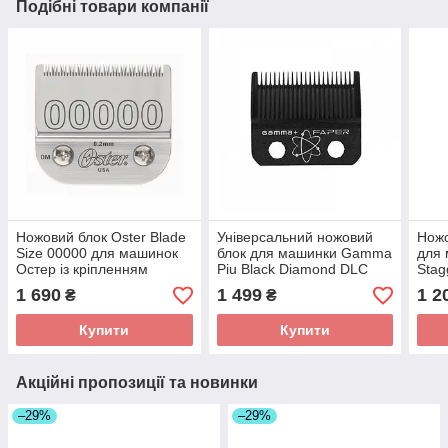
Подібні товари компанії
Ножовий блок Oster Blade
Універсальний ножовий
Ножо
Size 00000 для машинок
блок для машинки Gamma
для
Остер із кріпленням
Piu Black Diamond DLC
Stag
стандарту А5 (0.2 мм)
Faper 15663
1 690
1 499
1 2
₴
₴
Купити
Купити
Акційні пропозиції та новинки
–29%
–29%