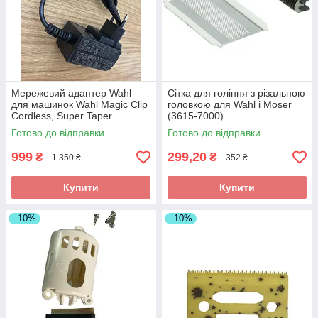
Мережевий адаптер Wahl
Сітка для гоління з різальною
для машинок Wahl Magic Clip
головкою для Wahl і Moser
Cordless, Super Taper
(3615-7000)
Cordless, Senior, Finale,
Готово до відправки
Готово до відправки
Vanish
999
299,20
₴
₴
1 350 ₴
352 ₴
Купити
Купити
–10%
–10%