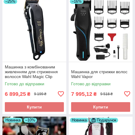
–25%
–16%
Машинка з комбінованим
живленням для стриження
Машинка для стрижки волос
волосся Wahl Magic Clip
Wahl Vapor
Cordless 5 star Black
Готово до відправки
Готово до відправки
(3026434)
6 899,25
7 995,12
₴
₴
9 199 ₴
9 518 ₴
Купити
Купити
Новинка
–10%
Новинка
Подарунок