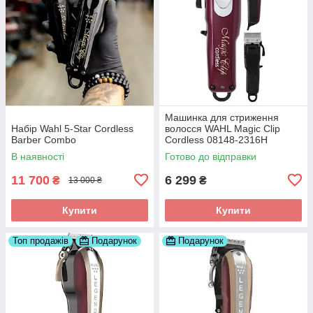
Машинка для стриження
Набір Wahl 5-Star Cordless
волосся WAHL Magic Clip
Barber Combo
Cordless 08148-2316H
В наявності
Готово до відправки
11 700
6 299
₴
₴
13 000 ₴
Купити
Купити
Топ продажів
Подарунок
Подарунок