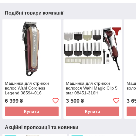
Подібні товари компанії
Машинка для стрижки
Машинка для стрижки
Маш
волос Wahl Cordless
волосся Wahl Magic Clip 5
воло
Legend 08594-016
star 08451-316H
6 399
3 500
3 6
₴
₴
Купити
Купити
Акційні пропозиції та новинки