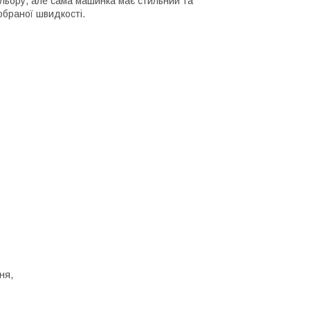
ольору, але сама машинка має стильний та
обраної швидкості.
ня,