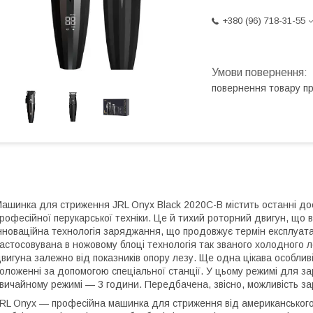
+380 (96) 718-31-55
повернення товару п
ашинка для стриження JRL Onyx Black 2020C-B містить останні дос
рофесійної перукарської техніки. Це й тихий роторний двигун, що 
нноваційна технологія заряджання, що продовжує термін експлуатаці
астосовувана в ножовому блоці технологія так званого холодного ле
вигуна залежно від показників опору лезу. Ще одна цікава особли
оложенні за допомогою спеціальної станції. У цьому режимі для з
вичайному режимі — 3 години. Передбачена, звісно, можливість за
RL Onyx — професійна машинка для стриження від американського 