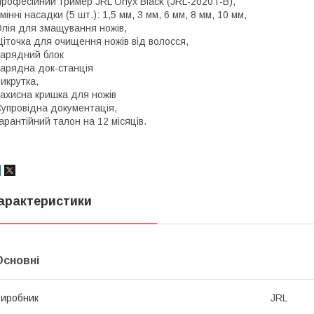
рофесійний тример JRL Onyx Black (JRL-2020T-B),
мінні насадки (5 шт.): 1,5 мм, 3 мм, 6 мм, 8 мм, 10 мм,
лія для змащування ножів,
іточка для очищення ножів від волосся,
арядний блок
арядна док-станція
икрутка,
ахисна кришка для ножів
упровідна документація,
арантійний талон на 12 місяців.
арактеристики
Основні
иробник
JRL