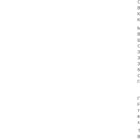
О
В
К
К
М
В
Щ
О
З
З
З
6
С
Г
П
F
т
в
х
Т
В