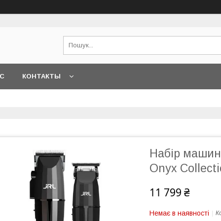
АС
КОНТАКТЫ
Набір машин
Onyx Collect
11 799 ₴
Немає в наявності
К