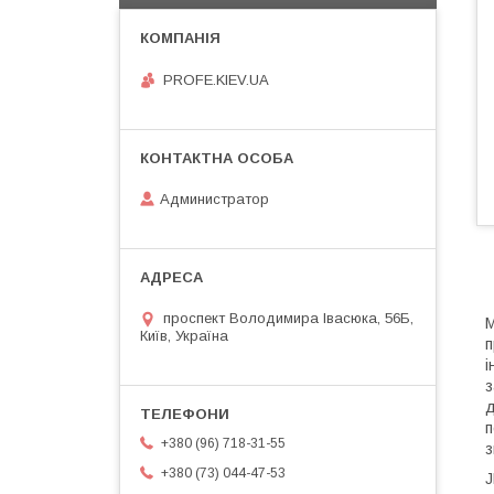
PROFE.KIEV.UA
Администратор
проспект Володимира Івасюка, 56Б,
М
Київ, Україна
п
і
з
д
п
+380 (96) 718-31-55
з
+380 (73) 044-47-53
J