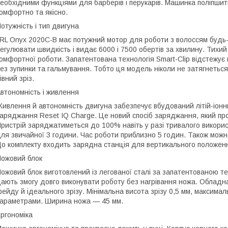
еобхідними функціями для барберів і перукарів. Машинка поліпши
омфортно та якісно.
отужність і тип двигуна
RL Onyx 2020C-B має потужний мотор для роботи з волоссям будь-яко
егулювати швидкість і видає 6000 і 7500 обертів за хвилину. Тихи
омфортної роботи. Запатентована технологія Smart-Clip відстежує
ез зупинки та гальмування. Тобто ця модель ніколи не затягнеться
івний зріз.
втономність і живлення
ивлення й автономність двигуна забезпечує вбудований літій-іонн
аряджання Reset IQ Charge. Це новий спосіб заряджання, який про
ристрій заряджатиметься до 100% навіть у разі тривалого викорис
ля звичайної 3 години. Час роботи приблизно 5 годин. Також мож
о комплекту входить зарядна станція для вертикального положен
ожовий блок
ожовий блок виготовлений із легованої сталі за запатентованою те
ають змогу довго виконувати роботу без нагрівання ножа. Обладна
ейду й ідеального зрізу. Мінімальна висота зрізу 0,5 мм, максима
араметрами. Ширина ножа — 45 мм.
ргономіка