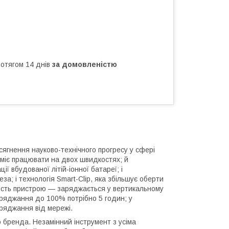
ротягом 14 днів
за домовленістю
ягнення науково-технічного прогресу у сфері
вміє працювати на двох швидкостях; й
ї вбудованої літій-іонної батареї; і
за; і технологія Smart-Clip, яка збільшує оберти
вість пристрою — заряджається у вертикальному
аряджання до 100% потрібно 5 годин; у
ряджання від мережі.
бренда. Незамінний інструмент з усіма