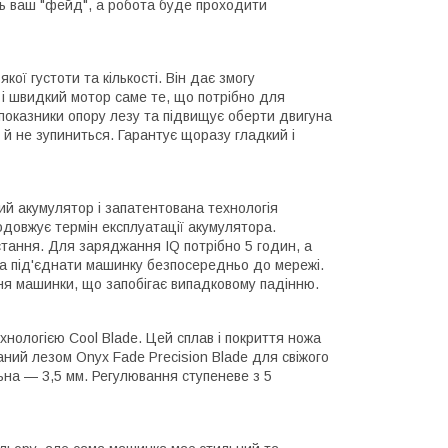
ть ваш "фейд", а робота буде проходити
ї густоти та кількості. Він дає змогу
й і швидкий мотор саме те, що потрібно для
 показники опору лезу та підвищує оберти двигуна
 й не зупиниться. Гарантує щоразу гладкий і
ий акумулятор і запатентована технологія
довжує термін експлуатації акумулятора.
тання. Для заряджання IQ потрібно 5 годин, а
на під'єднати машинку безпосередньо до мережі.
ня машинки, що запобігає випадковому падінню.
хнологією Cool Blade. Цей сплав і покриття ножа
ний лезом Onyx Fade Precision Blade для свіжого
льна — 3,5 мм. Регулювання ступеневе з 5