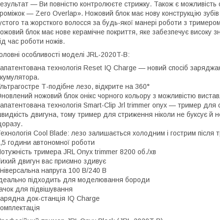
езультат — Ви повністю контролюєте стрижку. Також є можливість
роміжок — Zero Overlap». Ножовий блок має нову конструкцію зубів
устого та жорсткого волосся за будь-якої манері роботи з тримером — 
ожовий блок має нове керамічне покриття, яке забезпечує високу з
ід час роботи ножів.
оловні особливості моделі JRL-2020T-B:
апатентована технологія Reset IQ Charge — новий спосіб заряджа
кумулятора.
льтрагостре Т-подібне лезо, відкрите на 360°
новлений ножовий блок онікс чорного кольору з можливістю вистав
апатентована технологія Smart-Clip Jrl trimmer onyx — тример для
видкість двигуна, тому тример для стриження ніколи не буксує й не
оразу.
ехнологія Cool Blade: лезо залишається холодним і гострим після 
,5 години автономної роботи
отужність тримера JRL Onyx trimmer 8200 об./хв
ихий двигун вас приємно здивує
ніверсальна напруга 100 В/240 В
деально підходить для моделювання бороди
ачок для підвішування
арядна док-станція IQ Charge
омплектація