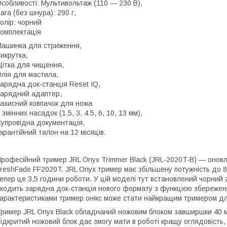
собливості: Мультивольтаж (110 — 230 В),
ага (без шнура): 290 г,
олір: чорний
омплектація
ашинка для стриження,
икрутка,
ітка для чищення,
лія для мастила,
арядна док-станція Reset IQ,
арядний адаптер,
ахисний ковпачок для ножа
 змінних насадок (1.5, 3, 4.5, 6, 10, 13 мм),
упровідна документація,
арантійний талон на 12 місяців.
рофесійний тример JRL Onyx Trimmer Black (JRL-2020T-B) — оновл
reshFade FF2020T. JRL Onyx тример має збільшену потужність до 82
епер це 3,5 години роботи. У цій моделі тут встановлений чорний 
ходить зарядна док-станція нового формату з функцією збереженн
арактеристиками тример онікс може стати найкращим тримером дл
ример JRL Onyx Black обладнаний ножовим блоком завширшки 40 мм 
ідкритий ножовий блок дає змогу мати в роботі кращу оглядовість, 