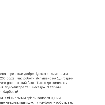
ена версія вже добре відомого тримера JRL
00 об/хв., час роботи збільшено на 1,5 години,
zero-gap ножовий блок! Також до комплекту
я акумулятора та 5 насадок. З такими
я барберів!
із мінімальним зрізом волосся 0,1 мм.
що неабияк підвищує як комфорт у роботі, так і