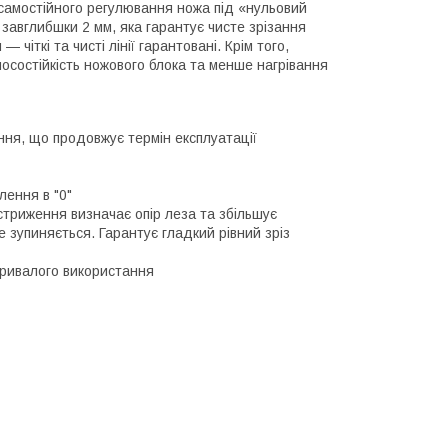
 самостійного регулювання ножа під «нульовий
 завглибшки 2 мм, яка гарантує чисте зрізання
чіткі та чисті лінії гарантовані. Крім того,
носостійкість ножового блока та менше нагрівання
ння, що продовжує термін експлуатації
лення в "0"
 стриження визначає опір леза та збільшує
 зупиняється. Гарантує гладкий рівний зріз
тривалого використання