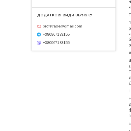
н
к
П
J
profetrade@gmail.com
р
к
+380967183155
б
+380967183155
р
А
Ж
з
П
д
Д
Н
Н
д
ф
п
Е