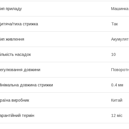
ип приладу
Машинка 
итяча/тиха стрижка
Так
ип живлення
Акумулят
ількість насадок
10
егулювання довжини
Поворотн
інімальна довжина стрижки
0.4 мм
раїна виробник
Китай
арантійний термін
12 міс