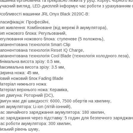
ашинка ергономічна та прекрасно лежить у руці. Корпус чорного к
учасний вигляд. LED-дисплей інформує час роботи з урахуванням 
собливості машинки JRL Onyx Black 2020C-B:
ласифікація: Професійні,
ип живлення: Комбіноване (від мережі й акумулятора),
ип ножового блока: Регульований,
егулювання ножового блока: ступеневе (5 положень),
апанентована технологія Smart-Clip
апонентована технологія Reset IQ Charge,
апанентована технологія Cool Blade (технологія холодного леза),
інімальна висота зрізу: 0.5 мм,
аксимальна висота зрізу: 3.5 мм,
ирина ножа: 45 мм,
овий ножовий блок Fading Blade
атеріал нижнього ножа:
атеріал верхнього ножа: Кераміка,
ип двигуна: Роторний (DC),
вигун має дві швидкості: 6000, 7500 обертів на хвилину,
ип акумулятора: Li-ion (літій-іонний),
ас звичайного заряджання акумулятора: 180 хвилин,
ас заряджання через підставку: 5 годин для безпечного заряджан
ас роботи акумулятора: 300 хвилин,
изький рівень шуму,