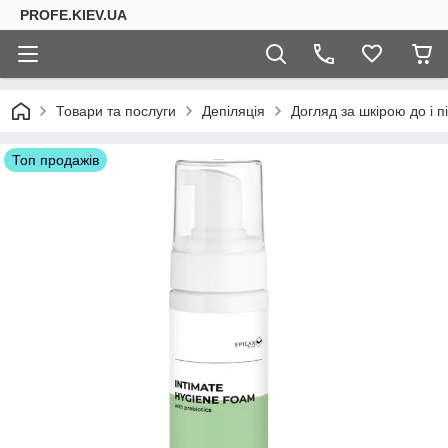
PROFE.KIEV.UA
Товари та послуги
Депіляція
Догляд за шкірою до і пі
Топ продажів