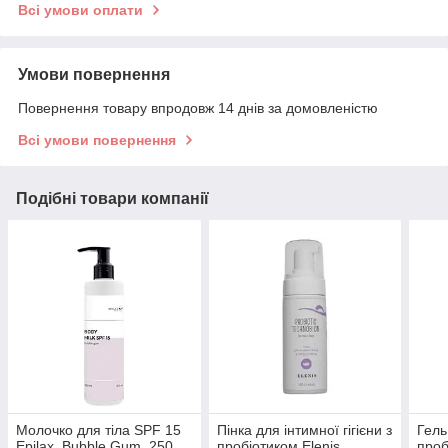
Всі умови оплати
Умови повернення
Повернення товару впродовж 14 днів за домовленістю
Всі умови повернення
Подібні товари компанії
Молочко для тіла SPF 15
Пінка для інтимної гігієни з
Гель
Epilax, Bubble Gum, 250
пробіотиком Elenis
проб