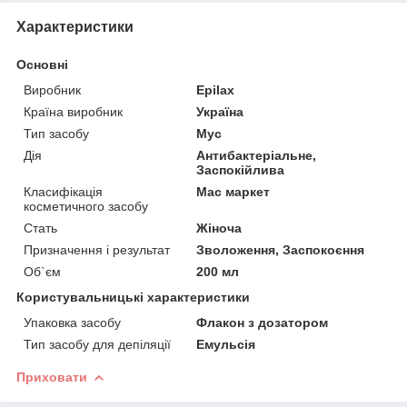
Характеристики
Основні
Виробник
Epilax
Країна виробник
Україна
Тип засобу
Мус
Дія
Антибактеріальне,
Заспокійлива
Класифікація
Мас маркет
косметичного засобу
Стать
Жіноча
Призначення і результат
Зволоження, Заспокоєння
Об`єм
200 мл
Користувальницькі характеристики
Упаковка засобу
Флакон з дозатором
Тип засобу для депіляції
Емульсія
Приховати