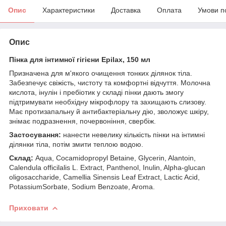
Опис
Характеристики
Доставка
Оплата
Умови п
Опис
Пінка для інтимної гігієни Epilax, 150 мл
Призначена для м'якого очищення тонких ділянок тіла.
Забезпечує свіжість, чистоту та комфортні відчуття. Молочна
кислота, інулін і пребіотик у складі пінки дають змогу
підтримувати необхідну мікрофлору та захищають слизову.
Має протизапальну й антибактеріальну дію, зволожує шкіру,
знімає подразнення, почервоніння, свербіж.
Застосування:
нанести невелику кількість пінки на інтимні
ділянки тіла, потім змити теплою водою.
Склад:
Aqua, Cocamidopropyl Betaine, Glycerin, Alantoin,
Calendula officilalis L. Extract, Panthenol, Inulin, Alpha-glucan
oligosaccharide, Camellia Sinensis Leaf Extract, Lactic Acid,
PotassiumSorbate, Sodium Benzoate, Aroma.
Приховати