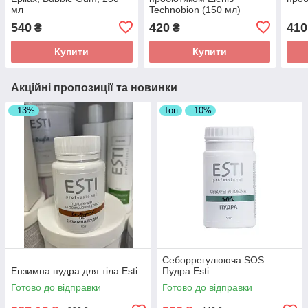
мл
Technobion (150 мл)
540
420
410
₴
₴
Купити
Купити
Акційні пропозиції та новинки
–13%
Топ
–10%
Себоррегулююча SOS —
Ензимна пудра для тіла Esti
Пудра Esti
Готово до відправки
Готово до відправки