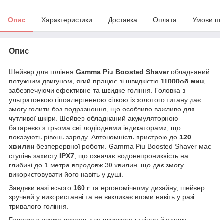
Опис
Характеристики
Доставка
Оплата
Умови п
Опис
Шейвер для гоління
Gamma Piu Boosted Shaver
обладнаний
потужним двигуном, який працює зі швидкістю
11000об.мин
,
забезпечуючи ефективне та швидке гоління. Головка з
ультратонкою гіпоалергенною сіткою із золотого титану дає
змогу голити без подразнення, що особливо важливо для
чутливої шкіри. Шейвер обладнаний акумуляторною
батареєю з трьома світлодіодними індикаторами, що
показують рівень заряду. Автономність пристрою до
120
хвилин
безперервної роботи. Gamma Piu Boosted Shaver має
ступінь захисту
IPX7
, що означає водонепроникність на
глибині до 1 метра впродовж 30 хвилин, що дає змогу
використовувати його навіть у душі.
Завдяки вазі всього
160 г
та ергономічному дизайну, шейвер
зручний у використанні та не викликає втоми навіть у разі
тривалого гоління.
Головка з двома лезами для швидкого гоління й одним