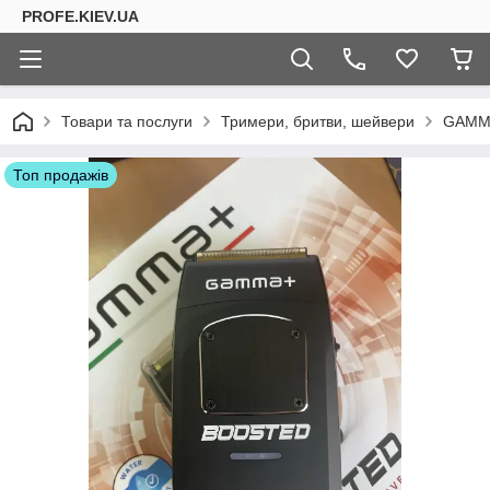
PROFE.KIEV.UA
Товари та послуги
Тримери, бритви, шейвери
GAMM
Топ продажів