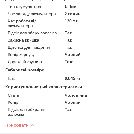
Тип акумулятора
Li-Ion
Час заряду акумулятора
2 годин
Час роботи від
120 хв
акумулятора
Відсік для збору волосків
Так
Захисна кришка
Так
Щіточка для чищення
Так
Колір корпусу
Чорний
Дорожній футляр
True
Габаритні розміри
Вага
0.045 кг
Користувальницькі характеристики
Стать
Чоловічий
Колір
Чорний
Відсік для збирання
Так
волосків
Приховати