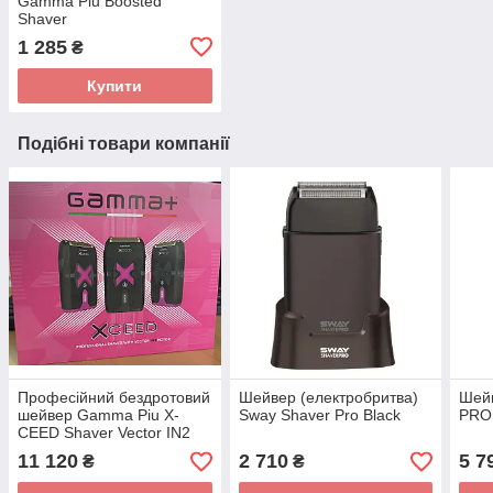
Gamma Piu Boosted
Shaver
1 285
₴
Купити
Подібні товари компанії
Професійний бездротовий
Шейвер (електробритва)
Шейв
шейвер Gamma Piu X-
Sway Shaver Pro Black
PRO 
CEED Shaver Vector IN2
11 120
2 710
5 7
₴
₴