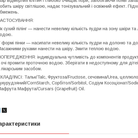
ар відмерлих клітин і глибоко очищає пори, запобігаючи появі зап
обить шкіру світлішою, надає тонізувальний і освіжний ефект. Підх
бмежень.
ЗАСТОСУВАННЯ:
к сухий пілінг — нанести невелику кількість пудри на зону шкіри т
одою.
 формі пінки — насипати невелику кількість пудри на долоню та д
асажними рухами нанести на шкіру. Змити теплою водою.
ОПЕРЕДЖЕННЯ: індивідуальна чутливість до компонентів продукту.
 очі промити проточною водою. Зберігати в недоступному для дітей
 лікарським засобом.
КЛАД/INCI: Тальк/Talc, Фруктоза/Fructose, сечовина/Urea, целлюло
укурудзяний/CornStarch, Сорбітол/Sorbitol, Содіум Косоціонат/So
афрута Мафрута/Cursars (Grapefruit) Oil.
арактеристики