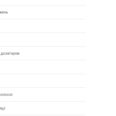
жень
 дозатором
волосся
яції