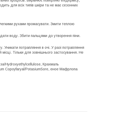
альних процесів. Вирівнює поверхню епідермісу,
одить для всіх типів шкіри та не має сезонних
а легкими рухами промасувати. Змити теплою
одати воду. Збити пальцями до утворення піни.
 Уникати потрапляння в очі. У разі потрапляння
 місці. Тільки для зовнішнього застосування. Не
за/Hydroxyethylcellulose, Крахмаль
dium Copoyfaryal/PotasiumSore, еное Мафрлопа