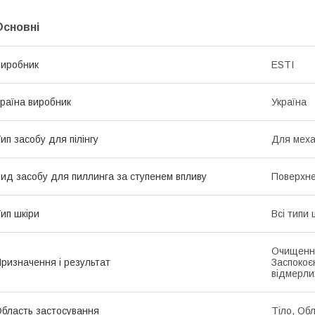
Основні
иробник
ESTI
раїна виробник
Україна
ип засобу для пілінгу
Для механ
ид засобу для пиллинга за ступенем впливу
Поверхн
ип шкіри
Всі типи 
Очищення
ризначення і результат
Заспокоє
відмерли
бласть застосування
Тіло, Об