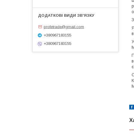
ш
р
о
profetrade@gmail.com
Я
в
+380967183155
У
+380967183155
М
П
в
є
С
К
М
Х