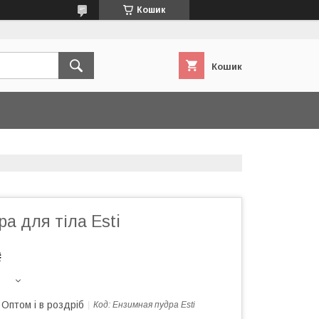
Кошик
Кошик
а для тіла Esti
₴
Оптом і в роздріб
Код:
Ензимная пудра Esti