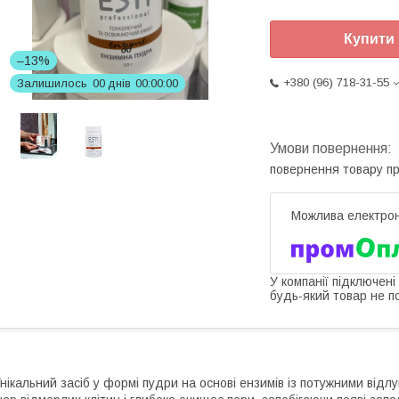
Купити
–13%
+380 (96) 718-31-55
Залишилось
0
0
днів
0
0
0
0
0
0
повернення товару п
У компанії підключені
будь-який товар не п
нікальний засіб у формі пудри на основі ензимів із потужними ві