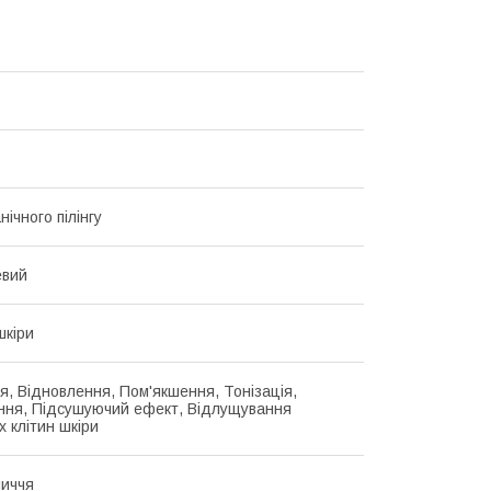
ічного пілінгу
евий
шкіри
, Відновлення, Пом'якшення, Тонізація,
ння, Підсушуючий ефект, Відлущування
х клітин шкіри
личчя