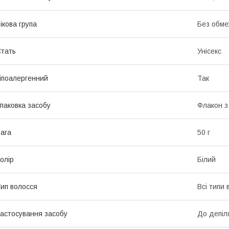
ікова група
Без обме
тать
Унісекс
іпоалергенний
Так
паковка засобу
Флакон з
ага
50 г
олір
Білий
ип волосся
Всі типи 
астосування засобу
До депіл