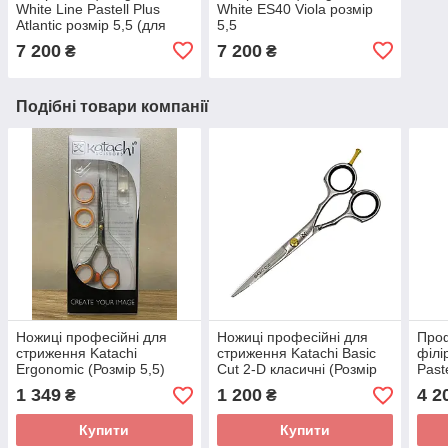
White Line Pastell Plus
White ES40 Viola розмір
Atlantic розмір 5,5 (для
5,5
філірування та прямі)
7 200
7 200
₴
₴
Подібні товари компанії
Ножиці професійні для
Ножиці професійні для
Проф
стриження Katachi
стриження Katachi Basic
філі
Ergonomic (Розмір 5,5)
Cut 2-D класичні (Розмір
Past
5,5)
cand
1 349
1 200
4 2
₴
₴
Купити
Купити