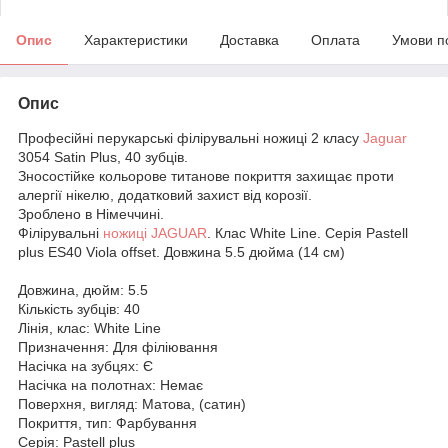
Опис
Характеристики
Доставка
Оплата
Умови п
Опис
Професійні перукарські філірувальні ножиці 2 класу
Jaguar
3054 Satin Plus, 40 зубців.
Зносостійке кольорове титанове покриття захищає проти
алергії нікелю, додатковий захист від корозії.
Зроблено в Німеччині.
Філірувальні
ножиці JAGUAR
. Клас White Line. Серія Pastell
plus ES40 Viola offset. Довжина 5.5 дюйма (14 см)
Довжина, дюйм: 5.5
Кількість зубців: 40
Лінія, клас: White Line
Призначення: Для філіювання
Насічка на зубцях: Є
Насічка на полотнах: Немає
Поверхня, вигляд: Матова, (сатин)
Покриття, тип: Фарбування
Серія: Pastell plus