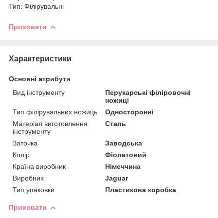
Тип: Філірувальні
Приховати
Характеристики
Основні атрибути
Вид інструменту
Перукарські філіровочні
ножиці
Тип філірувальних ножиць
Односторонні
Матеріал виготовлення
Сталь
інструменту
Заточка
Заводська
Колір
Фіолетовий
Країна виробник
Німеччина
Виробник
Jaguar
Тип упаковки
Пластикова коробка
Приховати