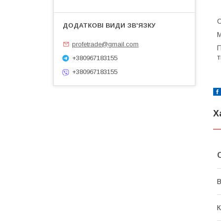
С
М
profetrade@gmail.com
П
т
+380967183155
+380967183155
Х
В
К