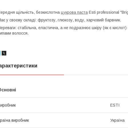
ередня щільність, безкислотна
цукрова паста
Esti professional "Brig
ає у своєму складі: фруктозу, глюкозу, воду, харчовий барвник.
ереваги: стабільна, еластична, а не подразнює шкіру (як є кислот)
ипами волосся.
арактеристики
Основні
иробник
ESTI
раїна виробник
Україна