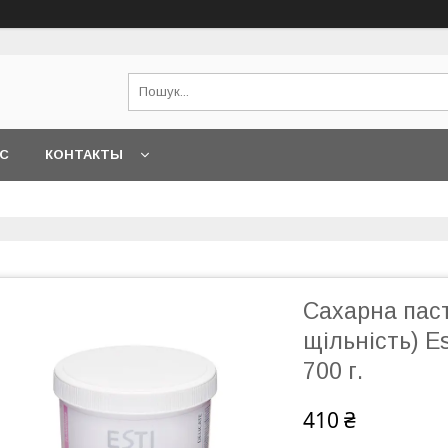
АС
КОНТАКТЫ
Сахарна пас
щільність) Es
700 г.
410 ₴