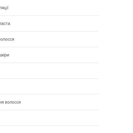
ляції
паста
волосся
шкіри
ня волосся