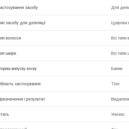
астосування засобу
Для депі
ип засобу для депіляції
Цукрова 
ип волосся
Всі типи 
ип шкіри
Всі типи 
орма випуску воску
Банки
бласть застосування
Тіло
ризначення і результат
Видален
тать
Унісекс