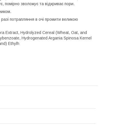
є, помірно зволожує та відкриває пори.
ником.
 разі потрапляння в очі промити великою
ora Extract, Hydrolyzed Cereal (Wheat, Oat, and
roxybenzoate, Hydrogenated Argania Spinosa Kernel
and) Ethylh