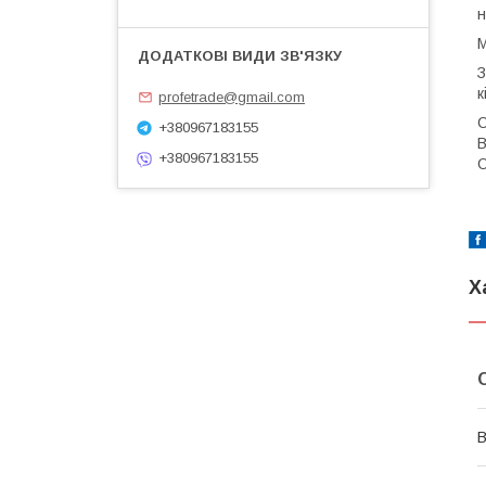
н
М
З
к
profetrade@gmail.com
С
+380967183155
B
+380967183155
O
Х
В