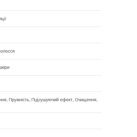
яції
волосся
шкіри
ння, Пружність, Підсушуючий ефект, Очищення,