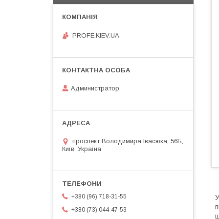
PROFE.KIEV.UA
Администратор
проспект Володимира Івасюка, 56Б,
Київ, Україна
+380 (96) 718-31-55
У
п
+380 (73) 044-47-53
ш