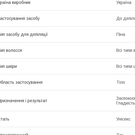
раїна виробник
Україна
астосування засобу
До депіл
ип засобу для депіляції
Піна
ип волосся
Всі типи 
ип шкіри
Всі типи 
бласть застосування
Тіло
Заспокоє
ризначення і результат
Гладкість
тать
Унісекс
іпоалергенний
Так