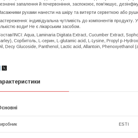
езначні запалення й почервоніння, заспокоює, пом'якшує, дезінфіку
асажними рухами нанести на шкіру та витерти серветкою або руш
астереження: індивідуальна чутливість до компонентів продукту. У
ількістю води! Не є лікарським засобом.
остав/INCI: Aqua, Laminaria Digitata Extract, Cucumber Extract, Soph
arley), Сорбитоль, L-серин, L-glutamic acid, L-Lysine, Propyl p-Hyd
il, Decy Glucoside, Panthenol, Lactic acid, Allantoin, Phenoxyethanol (
арактеристики
Основні
иробник
ESTI