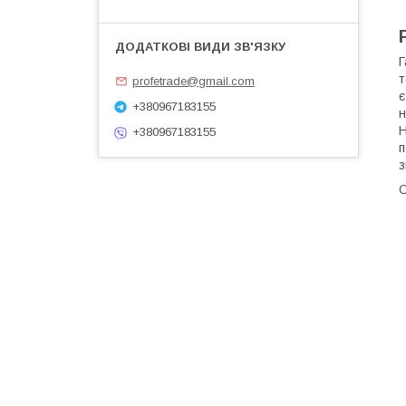
т
profetrade@gmail.com
є
+380967183155
н
Н
+380967183155
п
з
О