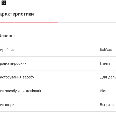
арактеристики
Основні
иробник
ItalWax
раїна виробник
Італія
астосування засобу
Для депі
ип засобу для депіляції
Віск
ип шкіри
Всі типи 