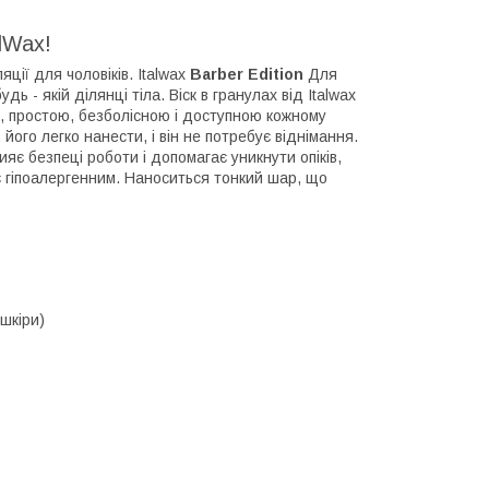
lWax!
яції для чоловіків. Italwax
Barber Edition
Для
ь - якій ділянці тіла. Віск в гранулах від Italwax
, простою, безболісною і доступною кожному
його легко нанести, і він не потребує віднімання.
є безпеці роботи і допомагає уникнути опіків,
є гіпоалергенним. Наноситься тонкий шар, що
 шкіри)