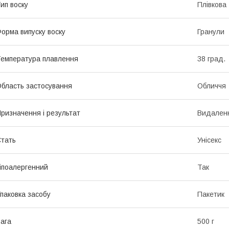
ип воску
Плівкова
орма випуску воску
Гранули
емпература плавлення
38 град.
бласть застосування
Обличчя
ризначення і результат
Видален
тать
Унісекс
іпоалергенний
Так
паковка засобу
Пакетик
ага
500 г