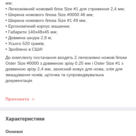
мм;
• Легкознімний ножовий блок Size #1 для стриження 2,4 мм;
• Ширина ножового блока Size #0000 46 мм;
• Ширина ножового блока Size #1 49 мм;
• Ергономічний корпус машинки;
• Габарити 140х48х45 мм;
• Довжина шнура 2,8 м;
• Усього 520 грамів;
• Зроблено в США!
До комплекту постачання входять 2 легкознімні ножові блоки
Oster Size #0000 з довжиною зрізу 0,25 мм і Oster Size #1 з
довжиною зрізу 2,4 мм, захисний кожух для ножа, олія для
змащування ножів, щіточка та супроводжувальна
документація.
Приховати
Характеристики
Основні