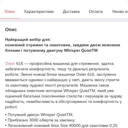
Опис
Характеристики
Доставка
Оплата
Умови п
Опис
Найкращий вибір для:
основний стрижки та окантовки, завдяки двом ножовим
блокам і потужному двигуну Whisper QuietTM
Oster
616 — професійна машинка для стриження, здатна
забезпечити комфортність, тишу та ідеальні результати
роботи. Змінні ножові блоки машинки Oster 616, заслужено
вважаються одними з найкращих у світі, дають змогу стригти
та окантовку чудової якості результатів. Машинка також
обладнана пивотним мотором Whisper QuietTM, який уже
оцінений багатьма поколіннями стилістів і перукарів за чудову
надійність, невибагливість в обслуговуванні та комфортність у
роботі.
• Потужний двигун Whisper QuietTM;
• Приблизно 3000 обертів за хвилину;
• Легкознімний ножовий блок Size #0000 для окантовки 0,25