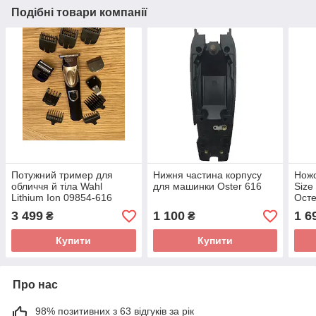
Подібні товари компанії
Потужний тример для
Нижня частина корпусу
Ножо
обличчя й тіла Wahl
для машинки Oster 616
Size
Lithium Ion 09854-616
Осте
стан
3 499
1 100
1 6
₴
₴
Купити
Купити
Про нас
98% позитивних з 63 відгуків за рік