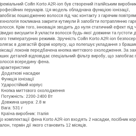
реміальний Coifin Korto A2R-ion був створений італійським виробн
рофесійних перукарів. Ця модель обладнана функцією іонізації,
апобігає пошкодженню волосся під час контакту з гарячим повітрям
ехнологія покликана закрити кутикули й запобігти потраплянню гаря
олосся. Крім того, інновація зводить до нуля статичний ефект під 
видко висушити й укласти волосся будь-якої довжини та густоти 
ого температурних режимів. Зручність Coifin Korto A2R-ion безпос
олягає в довгастій формі корпусу, що полегшує укладання з браши
іксації локонів передбачена кнопка миттєвого охолодження. За за
нших деталей відповідає спеціальний фільтр виробу, що запобігає
олосся всередину фена.
арактеристики
 Додаткові насадки
 Функція іонізації
 Ударостійкий корпус
 Кнопка миттєвого охолодження
 Потужність: 2200-2400 Вт
 Довжина шнура: 2.8 м
 Вага: 531 г
 Країна-виробник: Італія
о комплектації фена Korto A2R-ion входять 2 насадки, посібник ко
алон, термін дії якого становить 12 місяців.