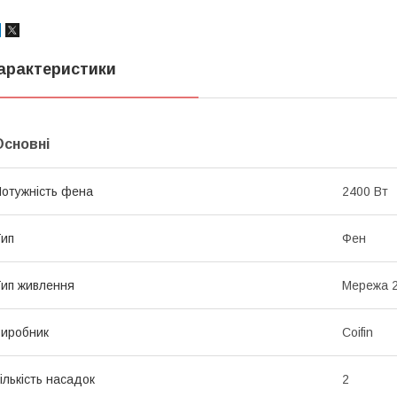
арактеристики
Основні
отужність фена
2400 Вт
ип
Фен
ип живлення
Мережа 2
иробник
Coifin
ількість насадок
2