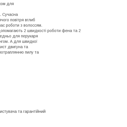
иком для
. Сучасна
чого повітря вглиб
час роботи з волоссям.
допомагають 2 швидкості роботи фена та 2
ередньо для перукаря
нгом. А для швидкої
хист двигуна та
 потраплянню пилу та
ристувача та гарантійний