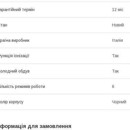
арантійний термін
12 міс
Стан
Новий
раїна виробник
Італія
ункція іонізації
Так
олодний обдув
Так
ількість режимів роботи
6
олір корпусу
Чорний
нформація для замовлення