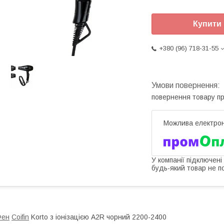
Купити
+380 (96) 718-31-55
повернення товару п
У компанії підключені
будь-який товар не п
Фен
Coifin
Korto з іонізацією A2R чорний 2200-2400