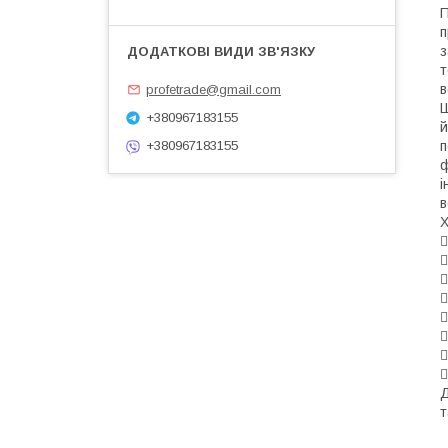
П
п
з
т
в
profetrade@gmail.com
Ш
+380967183155
й
п
+380967183155
ф
і
в
Х








Д
т