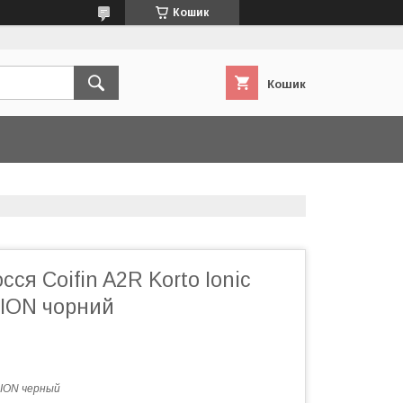
Кошик
Кошик
сся Coifin A2R Korto Ionic
-ION чорний
ION черный