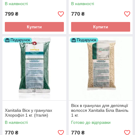
В наявності
В наявності
799
770
₴
₴
Купити
Купити
Подарунок
Подарунок
Віск в гранулах для депіляції
Xanitalia Віск у гранулах
волосся Xanitalia Біла Ваніль
Хлорофіл 1 кг. (Італія)
1 кг.
В наявності
Готово до відправки
770
770
₴
₴