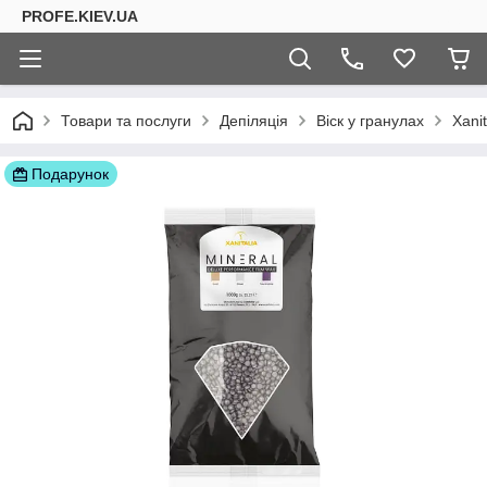
PROFE.KIEV.UA
Товари та послуги
Депіляція
Віск у гранулах
Xanit
Подарунок