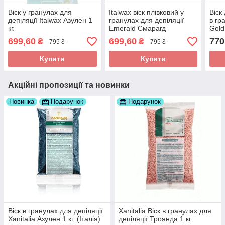
Віск у гранулах для
Italwax віск плівковий у
Віск
депіляції Italwax Азулен 1
гранулах для депіляції
в гр
кг.
Emerald Смарагд
Gold
699,60
699,60
770
₴
₴
795 ₴
795 ₴
Купити
Купити
Акційні пропозиції та новинки
Новинка
Подарунок
Подарунок
Віск в гранулах для депіляції
Xanitalia Віск в гранулах для
Xanitalia Азулен 1 кг. (Італія)
депіляції Троянда 1 кг