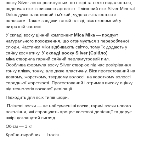
воску Silver легко розтягується по шкірі та легко видаляється,
водночас віск із високою адгезією. Плівковий віск Silver Mineral
Delux дуже пластичний і м'який, чудово зчіплюється з
волоссям. Також завдяки тонкій плівці, віск економний у
витратній частині
У складі воску цінний компонент
Mica Міка
— продукт
натурального походження, що отримується з переробленої
слюди. Частинки міки відбивають світло, тому їх додають у
сяйну косметику.
У складі воску Silver (Срібло)
міка
створила гарний сяйний перламутровий пил.
Особлива формула воску Silver створює під час розігрівання
тонку плівку, тонку, але дуже пластичну. Віск протестований на
довгому, жорсткому, твердому волоссі, на короткому волоссі
середньої жорсткості. Протестований і отримав високу оцінку
від технологів воскової депіляції.
Підходить для всіх типів шкіри.
Плівкові воски — це найсучасніші воски, гарячі воски нового
покоління, які спрощують процес воскової депіляції та дарує
шкірі доглянутий вигляд.
Об'єм — 1 кг
Країна-виробник — Італія