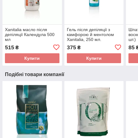
Xanitalia масло після
Гель після депіляції з
Шпат
депіляції Календула 500
камфорою й ментолом
воск
мл
Xanitalia, 250 мл.
шт.)
515
375
85
₴
₴
Купити
Купити
Подібні товари компанії