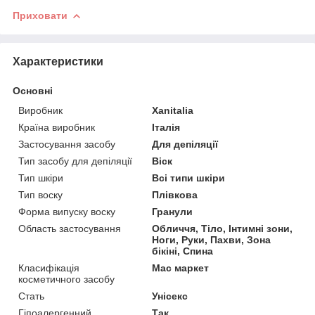
Приховати
Характеристики
Основні
Виробник
Xanitalia
Країна виробник
Італія
Застосування засобу
Для депіляції
Тип засобу для депіляції
Віск
Тип шкіри
Всі типи шкіри
Тип воску
Плівкова
Форма випуску воску
Гранули
Область застосування
Обличчя, Тіло, Інтимні зони,
Ноги, Руки, Пахви, Зона
бікіні, Спина
Класифікація
Мас маркет
косметичного засобу
Стать
Унісекс
Гіпоалергенний
Так