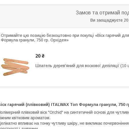
Замов та отримай по
Ви заощаджуєте 20
Отримайте цю позицію безкоштовно при покупці «Віск гарячий для 
Формула гранули, 750 гр. Орхідея»
20 ₴
Шпатель дерев'яний для воскової депіляції (10 
іск гарячий (плівковий) ITALWAX Топ Формула гранули, 750 г
олімерний плівковий віск "Orchid" на синтетичній основі для чутливо 
іжним квітковим ароматом.
елікатно впливає на тонку чутливу шкіру, не викликає почервонінн
орсткості і довжини.