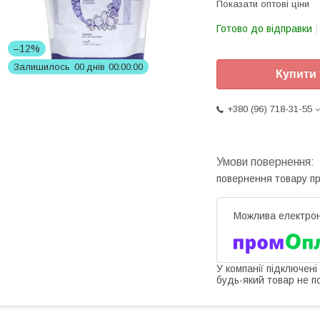
Показати оптові ціни
Готово до відправки
–12%
Залишилось
0
0
днів
0
0
0
0
0
0
Купити
+380 (96) 718-31-55
повернення товару п
У компанії підключені
будь-який товар не п