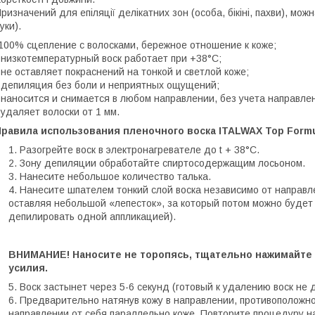
ризначений для епіляції делікатних зон (особа, бікіні, пахви), мож
уки).
100% сцепление с волосками, бережное отношение к коже;
 низкотемпературный воск работает при +38°С;
 не оставляет покраснений на тонкой и светлой коже;
 депиляция без боли и неприятных ощущений;
 наносится и снимается в любом направлении, без учета направле
 удаляет волоски от 1 мм.
Правила использования пленочного воска ITALWAX Top Formu
Разогрейте воск в электронагревателе до t + 38°С.
Зону депиляции обработайте спиртосодержащим лосьоном.
Нанесите небольшое количество талька.
Нанесите шпателем тонкий слой воска независимо от направле
оставляя небольшой «лепесток», за который потом можно будет
депилировать одной аппликацией).
ВНИМАНИЕ! Наносите не торопясь, тщательно нажимайте
усилия.
Воск застынет через 5-6 секунд (готовый к удалению воск не д
Предварительно натянув кожу в направлении, противоположно
направлении от себя параллельно коже. Повторите процедуру н