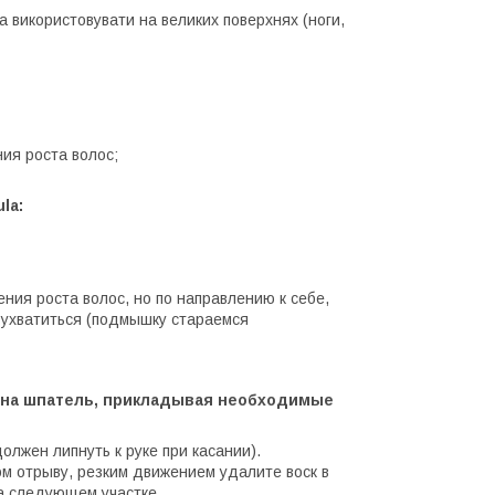
на використовувати на великих поверхнях (ноги,
ния роста волос;
la:
ния роста волос, но по направлению к себе,
 ухватиться (подмышку стараемся
 на шпатель, прикладывая необходимые
олжен липнуть к руке при касании).
м отрыву, резким движением удалите воск в
а следующем участке.