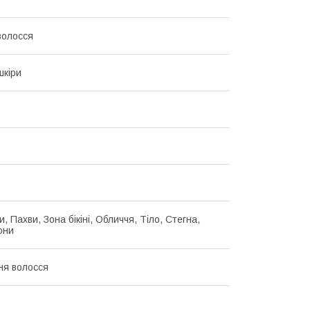
волосся
шкіри
и, Пахви, Зона бікіні, Обличчя, Тіло, Стегна,
они
ня волосся