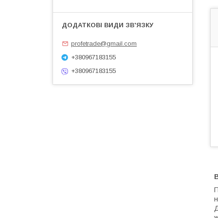
profetrade@gmail.com
+380967183155
+380967183155
В
П
н
Д
ж