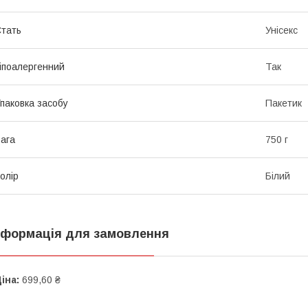
тать
Унісекс
іпоалергенний
Так
паковка засобу
Пакетик
ага
750 г
олір
Білий
нформація для замовлення
іна:
699,60 ₴