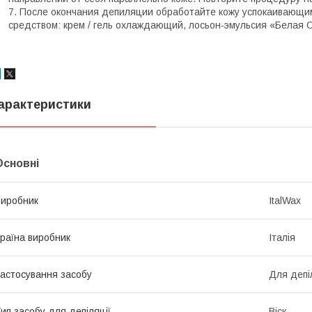
После окончания депиляции обработайте кожу успокаивающ
средством: крем / гель охлаждающий, лосьон-эмульсия «Белая 
арактеристики
Основні
иробник
ItalWax
раїна виробник
Італія
астосування засобу
Для депі
ип засобу для депіляції
Віск