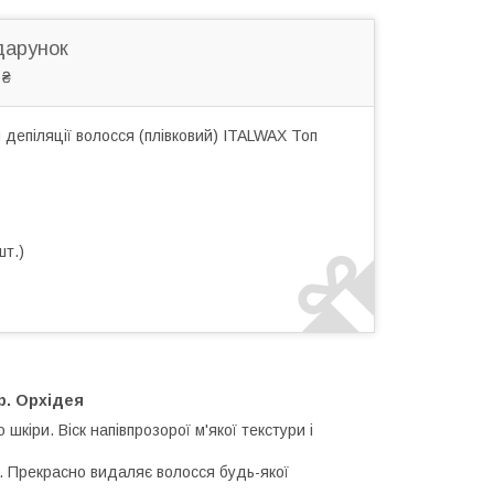
дарунок
 ₴
депіляції волосся (плівковий) ITALWAX Топ
шт.)
р. Орхідея
шкіри. Віск напівпрозорої м'якої текстури і
я. Прекрасно видаляє волосся будь-якої