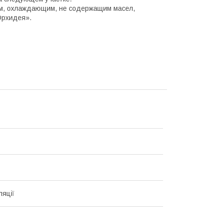
им, охлаждающим, не содержащим масел,
Орхидея».
ляції