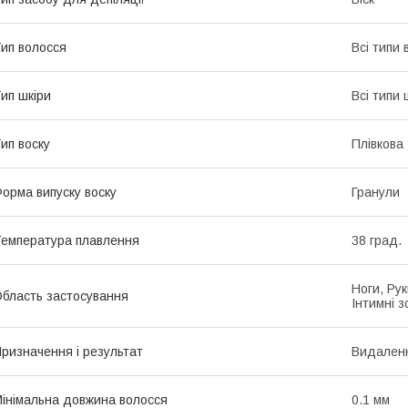
ип волосся
Всі типи 
ип шкіри
Всі типи 
ип воску
Плівкова
орма випуску воску
Гранули
емпература плавлення
38 град.
Ноги, Рук
бласть застосування
Інтимні з
ризначення і результат
Видален
інімальна довжина волосся
0.1 мм