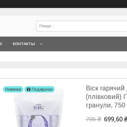
АС
КОНТАКТЫ
Віск гарячий
Новинка
Подарунок
(плівковий)
гранули, 750
699,60 
795 ₴