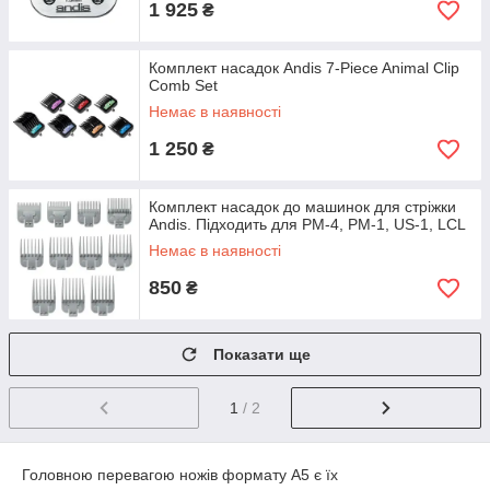
1 925
₴
Комплект насадок Andis 7-Piece Animal Clip
Comb Set
Немає в наявності
1 250
₴
Комплект насадок до машинок для стріжки
Andis. Підходить для PM-4, PM-1, US-1, LCL
Немає в наявності
850
₴
Показати ще
1
/ 2
Головною перевагою ножів формату А5 є їх