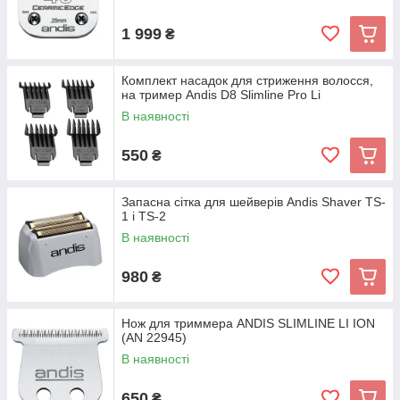
1 999
₴
Комплект насадок для стриження волосся,
на тример Andis D8 Slimline Pro Li
В наявності
550
₴
Запасна сітка для шейверів Andis Shaver TS-
1 і TS-2
В наявності
980
₴
Нож для триммера ANDIS SLIMLINE LI ION
(AN 22945)
В наявності
650
₴