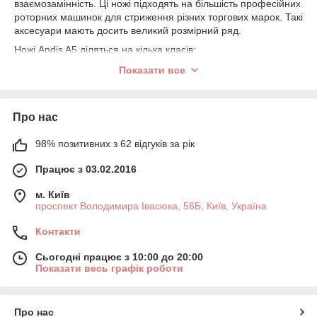
взаємозамінність. Ці ножі підходять на більшість професійних
роторних машинок для стриження різних торгових марок. Такі
аксесуари мають досить великий розмірний ряд.
Ножі Andis A5 діляться на кілька класів:
Ultra Edge — ці ножі стійкі до корозії та
Показати все
виготовляються з міцної вуглецевої сталі.
Ceramic Edge — ножі з цієї серії мають керамічну
рухому частину, завдяки чому практично не
Про нас
нагріваються.
98% позитивних з 62 відгуків за рік
Cat Blade — ця серія призначена для стриження
котів і має спеціальне захисне покриття. Для тривалого
Працює з 03.02.2016
терміну експлуатації ніж необхідно регулярно та
правильно змащувати спеціальною олією.
м. Київ
проспект Володимира Івасюка, 56Б, Київ, Україна
Контакти
Сьогодні працює з 10:00 до 20:00
Показати весь графік роботи
Про нас